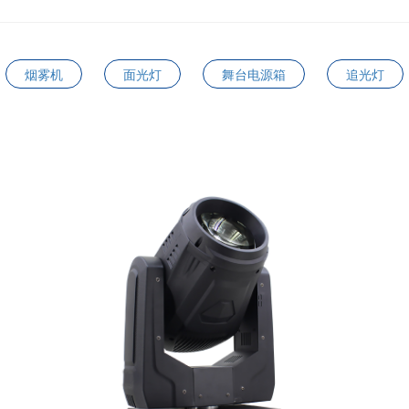
烟雾机
面光灯
舞台电源箱
追光灯