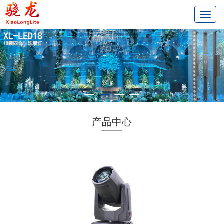
切
换
导
航
产品中心