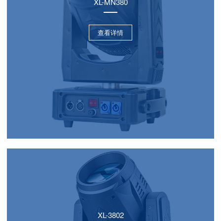
XL-MN380
查看详情
XL-3802