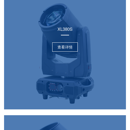
XL380S
查看详情