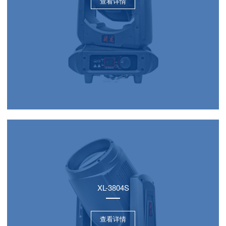
查看详情
XL-3804S
查看详情