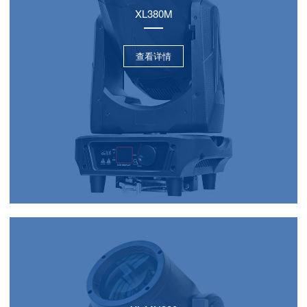
XL380M
查看详情