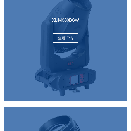
XL-M380BSW
查看详情