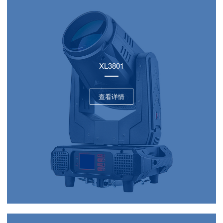
XL3801
查看详情