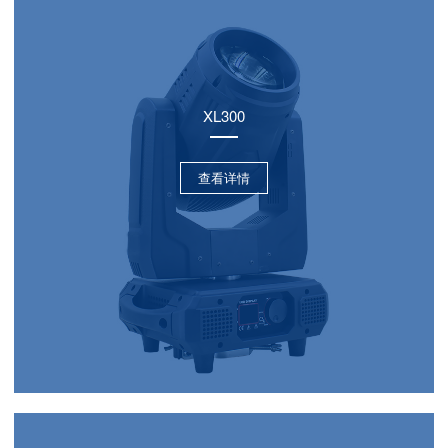
XL300
查看详情