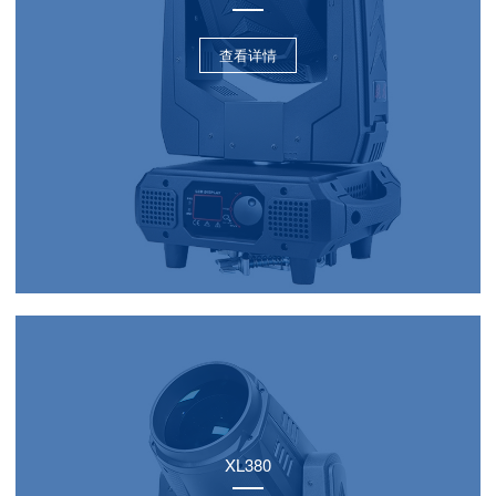
查看详情
XL380