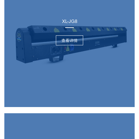
XL-JG8
查看详情