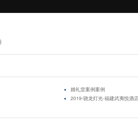
秀
婚礼堂案例案例
2019-骁龙灯光-福建武夷悦酒店